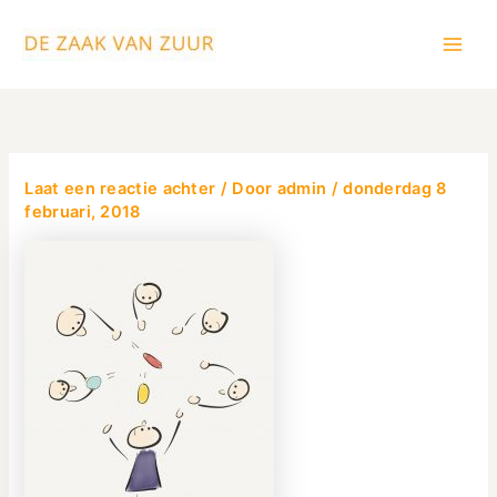
Ga
Main
naar
Men
de
inhoud
Laat een reactie achter
/ Door
admin
/
donderdag 8
februari, 2018