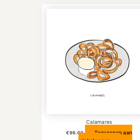
Calamares
Toevoegen aan
€
96.00