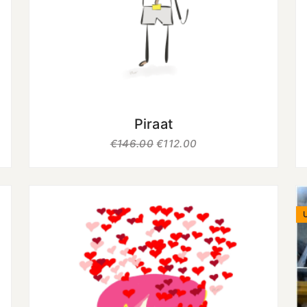
uit 5
Piraat
€
146.00
€
112.00