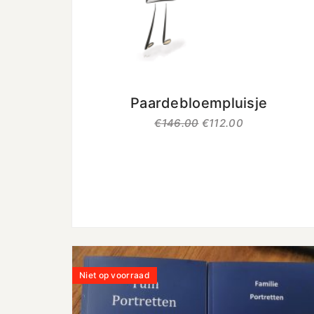
uit 5
Paardebloempluisje
€
146.00
€
112.00
Niet op voorraad