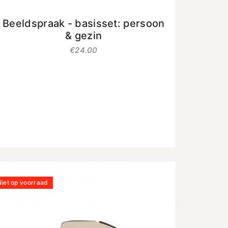
uit 5
Beeldspraak - basisset: persoon
& gezin
€
24.00
iet op voorraad