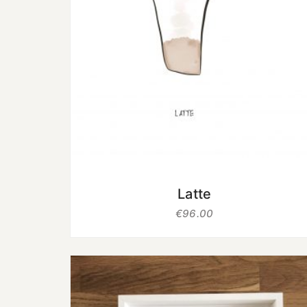
uit 5
Latte
€
96.00