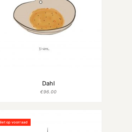
uit 5
Dahl
€
96.00
iet op voorraad