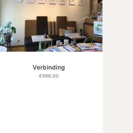
uit 5
Verbinding
€
996.00