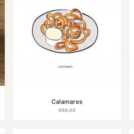
uit 5
Calamares
€
96.00
Oorspronkelijke
Huidige