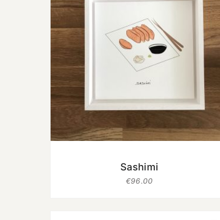
uit 5
Sashimi
€
96.00