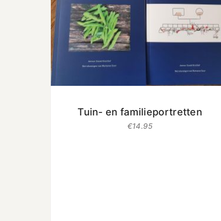
uit 5
Tuin- en familieportretten
€
14.95