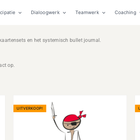
cipatie
Dialoogwerk
Teamwerk
Coaching
kaartensets en het systemisch bullet journal.
ct op.
Oorspronkelijke
Huidige
prijs
prijs
UITVERKOOP!
was:
is:
€146.00.
€112.00.