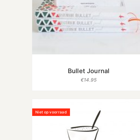
uit 5
Bullet Journal
€
14.95
Niet op voorraad