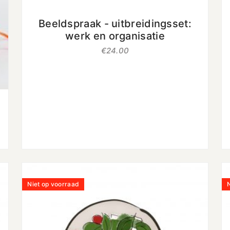
uit 5
Beeldspraak - uitbreidingsset:
werk en organisatie
€
24.00
Niet op voorraad
N