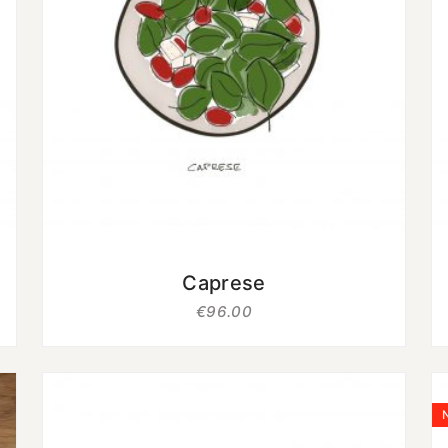
uit 5
Caprese
€
96.00
N