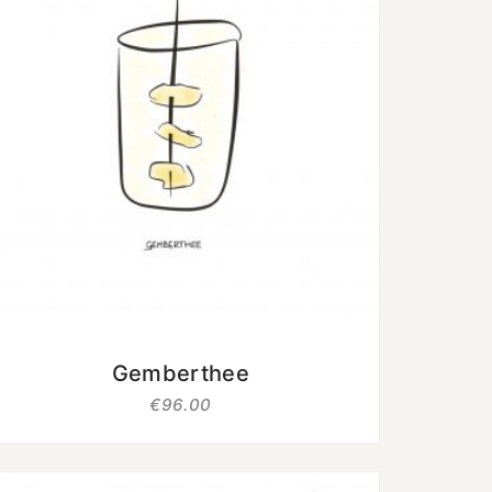
uit 5
Gemberthee
€
96.00
Oorspronkelijke
Huidige