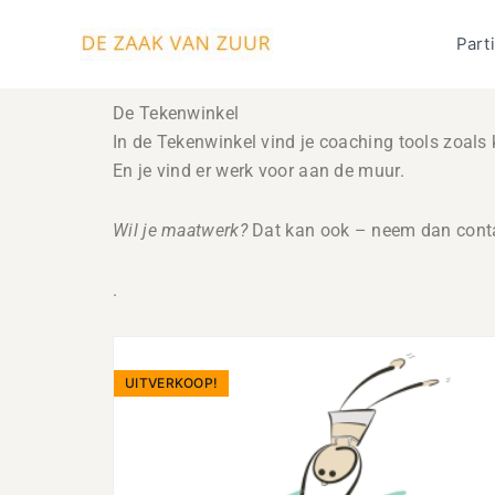
Ga
naar
Parti
de
inhoud
De Tekenwinkel
In de Tekenwinkel vind je coaching tools zoals 
En je vind er werk voor aan de muur.
Wil je maatwerk?
Dat kan ook – neem dan conta
.
Oorspronkelijke
Huidige
prijs
prijs
UITVERKOOP!
was:
is:
€146.00.
€112.00.