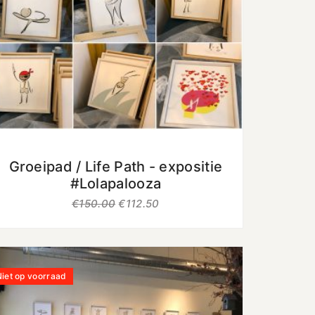
uit 5
Groeipad / Life Path - expositie
#Lolapalooza
€
150.00
€
112.50
iet op voorraad