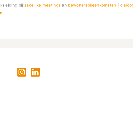
sleiding bij
zakelijke meetings
en
bewonersbijeenkomsten
|
dialoo
en