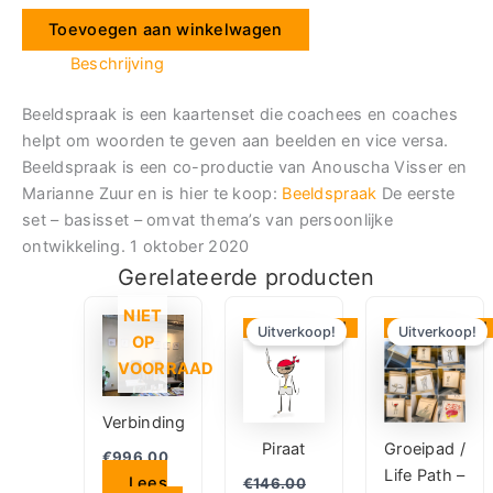
Toevoegen aan winkelwagen
Beschrijving
Beeldspraak is een kaartenset die coachees en coaches
helpt om woorden te geven aan beelden en vice versa.
Beeldspraak is een co-productie van Anouscha Visser en
Marianne Zuur en is hier te koop:
Beeldspraak
De eerste
set – basisset – omvat thema’s van persoonlijke
ontwikkeling. 1 oktober 2020
Gerelateerde producten
Oorspronkelijke
Huidige
Oorspronkelij
Huidig
NIET
prijs
prijs
prijs
prijs
Aanbieding!
Aanbieding!
Uitverkoop!
Uitverkoop!
OP
was:
is:
was:
is:
€146.00.
€112.00.
€150.00.
€112.5
VOORRAAD
Verbinding
Piraat
Groeipad /
€
996.00
Life Path –
Lees
€
146.00