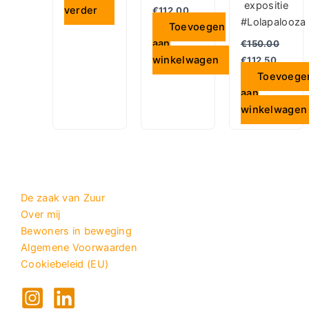
expositie
verder
€
112.00
#Lolapalooza
Toevoegen
aan
€
150.00
winkelwagen
€
112.50
Toevoege
aan
winkelwagen
De zaak van Zuur
Over mij
Bewoners in beweging
Algemene Voorwaarden
Cookiebeleid (EU)