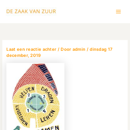
Ga
Main
naar
Men
de
inhoud
Laat een reactie achter
/ Door
admin
/
dinsdag 17
december, 2019