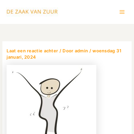
Ga
Main
naar
Men
de
inhoud
Laat een reactie achter
/ Door
admin
/
woensdag 31
januari, 2024