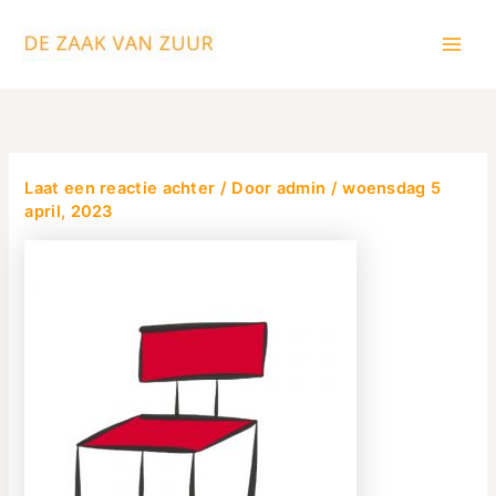
Ga
Main
naar
Men
de
inhoud
Laat een reactie achter
/ Door
admin
/
woensdag 5
april, 2023