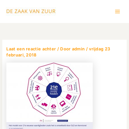
Ga
Main
naar
Men
de
inhoud
Laat een reactie achter
/ Door
admin
/
vrijdag 23
februari, 2018