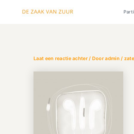
Ga
naar
Parti
de
inhoud
Laat een reactie achter
/ Door
admin
/
zat