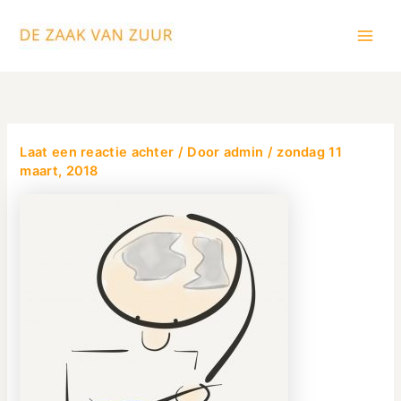
Ga
Main
naar
Men
de
inhoud
Laat een reactie achter
/ Door
admin
/
zondag 11
maart, 2018