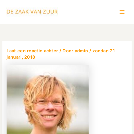
Ga
Main
naar
Men
de
inhoud
Laat een reactie achter
/ Door
admin
/
zondag 21
januari, 2018