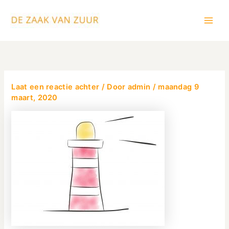
Ga
Main
naar
Men
de
inhoud
Laat een reactie achter
/ Door
admin
/
maandag 9
maart, 2020