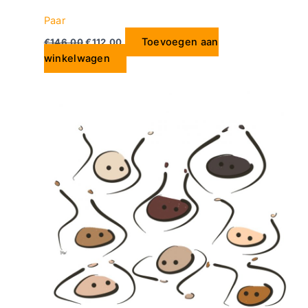
Paar
Toevoegen aan
€
146.00
€
112.00
winkelwagen