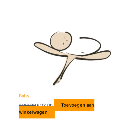
Baby
Toevoegen aan
€
146.00
€
112.00
winkelwagen