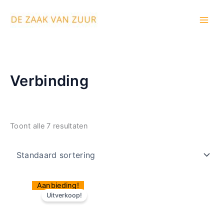
Ga
Main
naar
Men
de
inhoud
Verbinding
Toont alle 7 resultaten
Oorspronkelijke
Huidige
Aanbieding!
prijs
prijs
Uitverkoop!
was:
is:
€146.00.
€112.00.